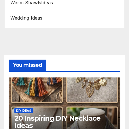
Warm ShawlsIdeas
Wedding Ideas
You missed
DIY IDEAS
20 Inspiring DIY Necklace
Ideas