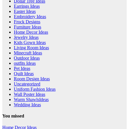
Dollar Tree Ideas
Earrings Ideas
Easter Ideas
Embroidery Ideas
Frock Designs
Furniture Ideas
Home Decor Ideas
Jewelry Ideas
Kids Gown Ideas
Living Room Ideas
Minecraft Ideas
Outdoor Ideas
outfits Ideas
Pet Ideas
Quilt Ideas
Room Design Ideas
Uncategorized
Uniform Fashion Ideas
Wall Poster Ideas
Warm ShawlsIdeas
Wedding Ideas
You missed
Home Decor Ideas