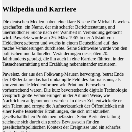
Wikipedia und Karriere
Die deutschen Medien haben eine klare Nische für Michail Paweletz
geschaffen, ein Name, der mit scharfer Berichterstattung und
unermüdlicher Suche nach der Wahrheit in Verbindung gebracht
wird. Paweletz wurde am 26. März 1965 in der Altstadt von
Heidelberg geboren und wuchs in einem Deutschland auf, das
rasche Veränderungen durchlebte. Seine Sichtweise wurde von den
politischen und kulturellen Veränderungen des späten 20.
Jahrhunderts geprägt, die ihn auch in eine Karriere führten, in der
Tatsachenermittlung und Erzählung nebeneinander existieren.
Paweletz, der aus den Folkwang-Mauern hervorging, betrat Ende
der 1980er Jahre das hart umkämpfte Feld des Journalismus, als
konventionelle Medienformen wie Print und Fernsehen
vorherrschend waren. Die kurz bevorstehende digitale Technologie
versprach große Veränderungen in der Art und Weise, wie
Nachrichten aufgenommen werden. In dieser Zeit entwickelte er
sein Talent und erregte die Aufmerksamkeit der Öffentlichkeit mit
einer Reihe fesselnder Erzählungen, die sich mit aktuellen
gesellschaftlichen Problemen befassten. Seine Berichterstattung
zeichnete sich durch ein großes Bewusstsein für den
gesellschaftspolitischen Kontext der Ereignisse und ein scharfes