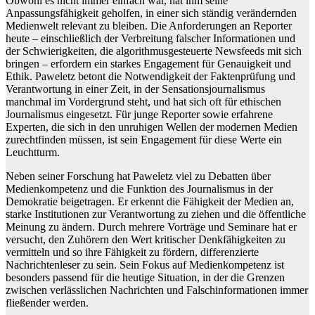
Obwohl es nicht immer einfach war, hat ihm seine
Anpassungsfähigkeit geholfen, in einer sich ständig verändernden
Medienwelt relevant zu bleiben. Die Anforderungen an Reporter
heute – einschließlich der Verbreitung falscher Informationen und
der Schwierigkeiten, die algorithmusgesteuerte Newsfeeds mit sich
bringen – erfordern ein starkes Engagement für Genauigkeit und
Ethik. Paweletz betont die Notwendigkeit der Faktenprüfung und
Verantwortung in einer Zeit, in der Sensationsjournalismus
manchmal im Vordergrund steht, und hat sich oft für ethischen
Journalismus eingesetzt. Für junge Reporter sowie erfahrene
Experten, die sich in den unruhigen Wellen der modernen Medien
zurechtfinden müssen, ist sein Engagement für diese Werte ein
Leuchtturm.
Neben seiner Forschung hat Paweletz viel zu Debatten über
Medienkompetenz und die Funktion des Journalismus in der
Demokratie beigetragen. Er erkennt die Fähigkeit der Medien an,
starke Institutionen zur Verantwortung zu ziehen und die öffentliche
Meinung zu ändern. Durch mehrere Vorträge und Seminare hat er
versucht, den Zuhörern den Wert kritischer Denkfähigkeiten zu
vermitteln und so ihre Fähigkeit zu fördern, differenzierte
Nachrichtenleser zu sein. Sein Fokus auf Medienkompetenz ist
besonders passend für die heutige Situation, in der die Grenzen
zwischen verlässlichen Nachrichten und Falschinformationen immer
fließender werden.