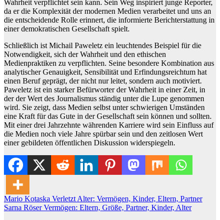
Wahrheit verpflichtet sein kann. Sein Weg inspiriert junge Reporter,
da er die Komplexität der modernen Medien verarbeitet und uns an
die entscheidende Rolle erinnert, die informierte Berichterstattung in
einer demokratischen Gesellschaft spielt.
Schließlich ist Michail Paweletz ein leuchtendes Beispiel für die
Notwendigkeit, sich der Wahrheit und den ethischen
Medienpraktiken zu verpflichten. Seine besondere Kombination aus
analytischer Genauigkeit, Sensibilität und Erfindungsreichtum hat
einen Beruf geprägt, der nicht nur leitet, sondern auch motiviert.
Paweletz ist ein starker Befürworter der Wahrheit in einer Zeit, in
der der Wert des Journalismus ständig unter die Lupe genommen
wird. Sie zeigt, dass Medien selbst unter schwierigen Umständen
eine Kraft für das Gute in der Gesellschaft sein können und sollten.
Mit einer drei Jahrzehnte währenden Karriere wird sein Einfluss auf
die Medien noch viele Jahre spürbar sein und den zeitlosen Wert
einer gebildeten öffentlichen Diskussion widerspiegeln.
Post
Mario Kotaska Verletzt Alter: Vermögen, Kinder, Eltern, Partner
Sarna Röser Vermögen: Eltern, Größe, Partner, Kinder, Alter
navigation