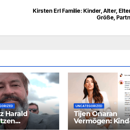
Kirsten Erl Familie: Kinder, Alter, Elte
Größe, Part
GORIZED
UNCATEGORIZED
z Harald
Tijen Onaran
tzen
Vermögen: Kind
ögen: Eltern,
Alter, Eltern, Gr