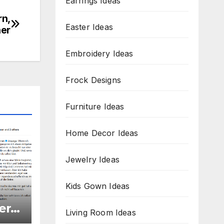
Earrings Ideas
rn,
Easter Ideas
ner
Embroidery Ideas
Frock Designs
Furniture Ideas
Home Decor Ideas
Jewelry Ideas
Kids Gown Ideas
er,
Living Room Ideas
öße