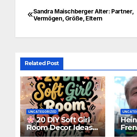
Sandra Maischberger Alter: Partner,
Post
Vermögen, Größe, Eltern
navigation
Related Post
UNCATEGORIZED
UNCATE
Hein
20 DIY Soft Girl
Fren
Room Decor Ideas
Verm