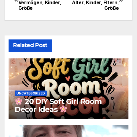
Vermögen, Kinder,
Alter, Kinder, Eltern,
navigation
Größe
Größe
Related Post
UNCATEGORIZED
20 DIY Soft Girl Room
Decor Ideas