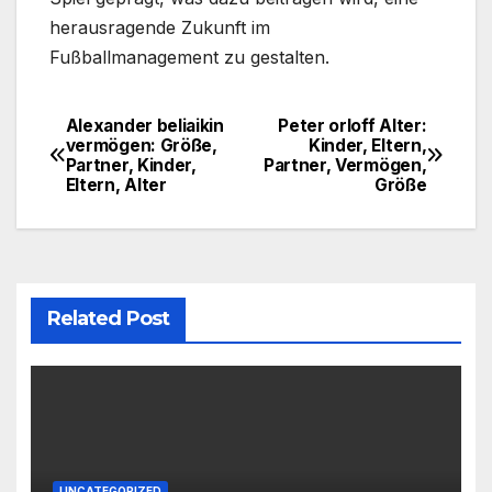
herausragende Zukunft im
Fußballmanagement zu gestalten.
Alexander beliaikin
Peter orloff Alter:
Post
vermögen: Größe,
Kinder, Eltern,
Partner, Kinder,
Partner, Vermögen,
navigation
Eltern, Alter
Größe
Related Post
UNCATEGORIZED