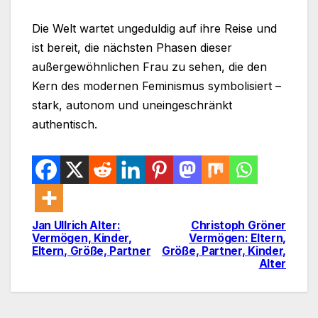
Die Welt wartet ungeduldig auf ihre Reise und
ist bereit, die nächsten Phasen dieser
außergewöhnlichen Frau zu sehen, die den
Kern des modernen Feminismus symbolisiert –
stark, autonom und uneingeschränkt
authentisch.
Jan Ullrich Alter:
Christoph Gröner
Post
Vermögen, Kinder,
Vermögen: Eltern,
Eltern, Größe, Partner
Größe, Partner, Kinder,
navigation
Alter