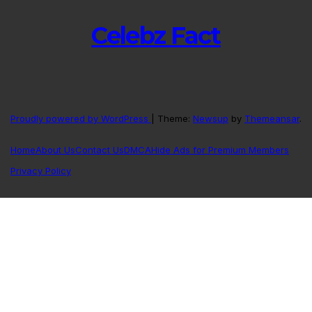
Celebz Fact
Proudly powered by WordPress
|
Theme:
Newsup
by
Themeansar
.
Home
About Us
Contact Us
DMCA
Hide Ads for Premium Members
Privacy Policy