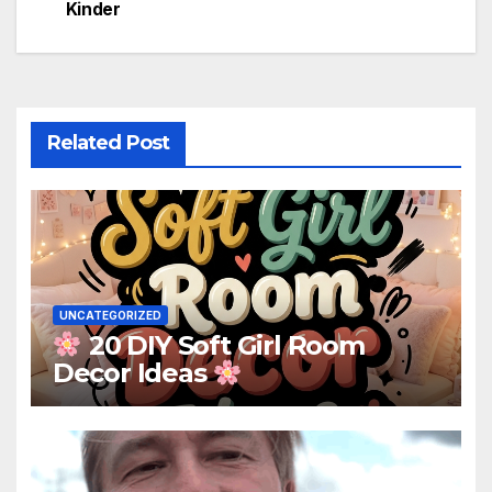
navigation
Kinder
Related Post
UNCATEGORIZED
20 DIY Soft Girl Room
Decor Ideas