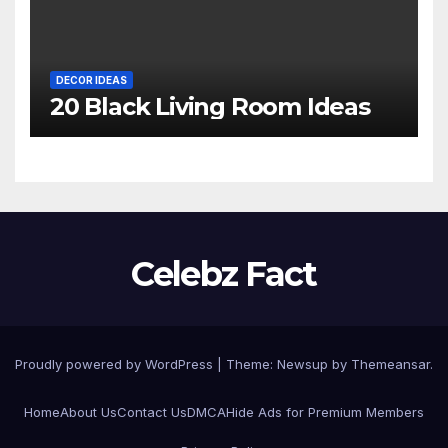
DECOR IDEAS
20 Black Living Room Ideas
Celebz Fact
Proudly powered by WordPress
|
Theme:
Newsup
by
Themeansar
.
Home
About Us
Contact Us
DMCA
Hide Ads for Premium Members