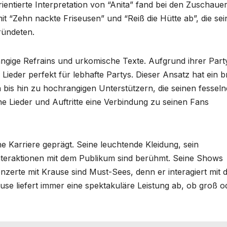
entierte Interpretation von “Anita” fand bei den Zuschaue
it “Zehn nackte Friseusen” und “Reiß die Hütte ab”, die se
ründeten.
ngige Refrains und urkomische Texte. Aufgrund ihrer Part
ieder perfekt für lebhafte Partys. Dieser Ansatz hat ein br
is hin zu hochrangigen Unterstützern, die seinen fessel
eine Lieder und Auftritte eine Verbindung zu seinen Fans
 Karriere geprägt. Seine leuchtende Kleidung, sein
nteraktionen mit dem Publikum sind berühmt. Seine Shows
nzerte mit Krause sind Must-Sees, denn er interagiert mit
se liefert immer eine spektakuläre Leistung ab, ob groß o