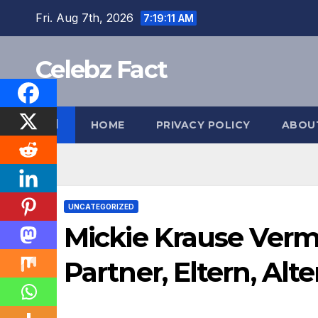
Skip
Fri. Aug 7th, 2026
7:19:12 AM
to
content
Celebz Fact
HOME
PRIVACY POLICY
ABOU
UNCATEGORIZED
Mickie Krause Verm
Partner, Eltern, Alte