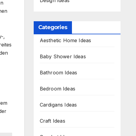
Design Ideas
rn
inen
Categories
y-,
Aesthetic Home Ideas
eites
nden
Baby Shower Ideas
Bathroom Ideas
Bedroom Ideas
 dem
Cardigans Ideas
der
Craft Ideas