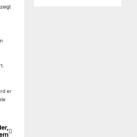
zeigt
on
t.
rd er
ele
er,
tern