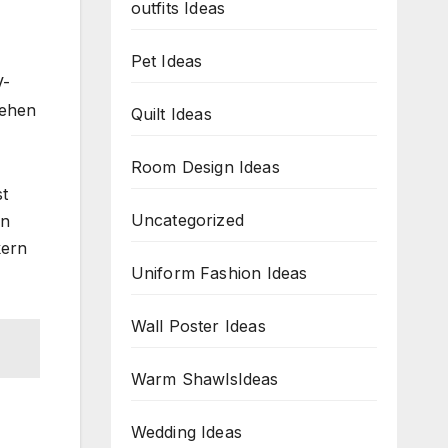
outfits Ideas
Pet Ideas
V-
sehen
Quilt Ideas
Room Design Ideas
st
Uncategorized
en
kern
Uniform Fashion Ideas
Wall Poster Ideas
Warm ShawlsIdeas
Wedding Ideas