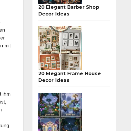
20 Elegant Barber Shop
Decor Ideas
e
men
ger
n mit
20 Elegant Frame House
Decor Ideas
t ihm
st,
m
llung