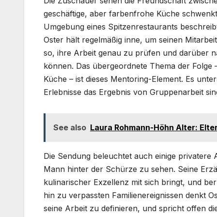
Die Zuschauer sehen die Freundschaft zwische
geschäftige, aber farbenfrohe Küche schwenkt.
Umgebung eines Spitzenrestaurants beschreibt
Oster hält regelmäßig inne, um seinen Mitarbei
so, ihre Arbeit genau zu prüfen und darüber n
können. Das übergeordnete Thema der Folge – d
Küche – ist dieses Mentoring-Element. Es unte
Erlebnisse das Ergebnis von Gruppenarbeit sind
See also
Laura Rohmann-Höhn Alter: Elter
Die Sendung beleuchtet auch einige privatere
Mann hinter der Schürze zu sehen. Seine Erzäh
kulinarischer Exzellenz mit sich bringt, und b
hin zu verpassten Familienereignissen denkt Os
seine Arbeit zu definieren, und spricht offen 