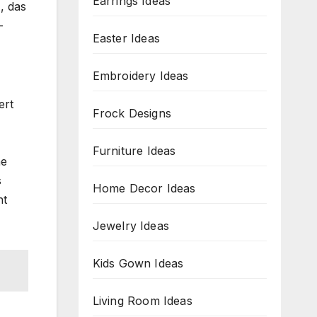
Earrings Ideas
, das
–
Easter Ideas
Embroidery Ideas
ert
Frock Designs
Furniture Ideas
he
s
Home Decor Ideas
ht
Jewelry Ideas
Kids Gown Ideas
Living Room Ideas