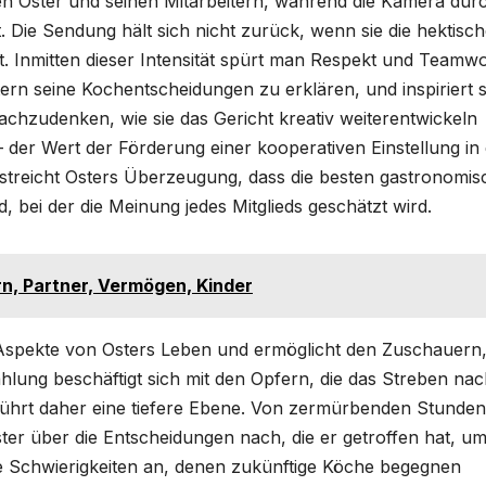
n Oster und seinen Mitarbeitern, während die Kamera durc
 Die Sendung hält sich nicht zurück, wenn sie die hektisc
. Inmitten dieser Intensität spürt man Respekt und Teamwo
tern seine Kochentscheidungen zu erklären, und inspiriert s
achzudenken, wie sie das Gericht kreativ weiterentwickeln
er Wert der Förderung einer kooperativen Einstellung in 
rstreicht Osters Überzeugung, dass die besten gastronomi
, bei der die Meinung jedes Mitglieds geschätzt wird.
n, Partner, Vermögen, Kinder
 Aspekte von Osters Leben und ermöglicht den Zuschauern
lung beschäftigt sich mit den Opfern, die das Streben na
erührt daher eine tiefere Ebene. Von zermürbenden Stunden
ter über die Entscheidungen nach, die er getroffen hat, u
die Schwierigkeiten an, denen zukünftige Köche begegnen