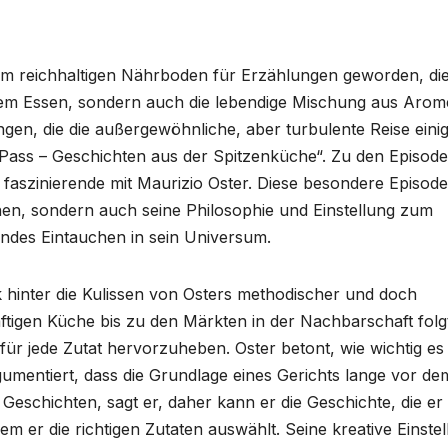
nem reichhaltigen Nährboden für Erzählungen geworden, di
 dem Essen, sondern auch die lebendige Mischung aus Aro
gen, die die außergewöhnliche, aber turbulente Reise eini
 Pass – Geschichten aus der Spitzenküche“. Zu den Episode
aszinierende mit Maurizio Oster. Diese besondere Episode
nen, sondern auch seine Philosophie und Einstellung zum
ndes Eintauchen in sein Universum.
k hinter die Kulissen von Osters methodischer und doch
äftigen Küche bis zu den Märkten in der Nachbarschaft folg
r jede Zutat hervorzuheben. Oster betont, wie wichtig es i
gumentiert, dass die Grundlage eines Gerichts lange vor de
 Geschichten, sagt er, daher kann er die Geschichte, die er
m er die richtigen Zutaten auswählt. Seine kreative Einste