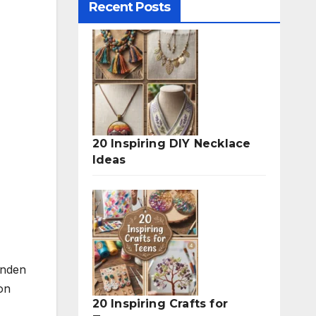
Recent Posts
20 Inspiring DIY Necklace
Ideas
unden
on
20 Inspiring Crafts for