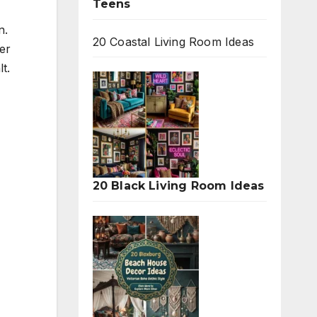
Teens
n.
20 Coastal Living Room Ideas
er
t.
20 Black Living Room Ideas