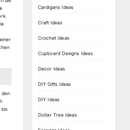
h die
Cardigans Ideas
he
rk.
Craft Ideas
ie
Crochet Ideas
einer
schen
Cupboard Designs Ideas
Decor Ideas
DIY Gifts Ideas
, den
DIY Ideas
ch
 bis
Dollar Tree Ideas
m