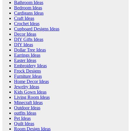
Bathroom Ideas
Bedroom Ideas
Cardigans Ideas
Craft Ideas
Crochet Ideas
Cupboard Designs Ideas
Decor Ideas
DIY Gifts Ideas
DIY Ideas
Dollar Tree Ideas
Earrings Ideas
Easter Ideas
Embroidery Ideas
Frock Designs
Furniture Ideas
Home Decor Ideas
Jewelry Ideas
Kids Gown Ideas
Living Room Ideas
Minecraft Ideas
Outdoor Ideas
outfits Ideas
Pet Ideas
Quilt Ideas
Room Design Ideas