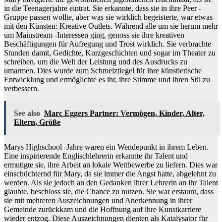
in die Teenagerjahre eintrat. Sie erkannte, dass sie in ihre Peer -
Gruppe passen wollte, aber was sie wirklich begeisterte, war etwas
mit den Künsten: Kreative Outlets. Während alle um sie herum mehr
um Mainstream -Interessen ging, genoss sie ihre kreativen
Beschäftigungen für Aufregung und Trost wirklich. Sie verbrachte
Stunden damit, Gedichte, Kurzgeschichten und sogar im Theater zu
schreiben, um die Welt der Leistung und des Ausdrucks zu
umarmen. Dies wurde zum Schmelztiegel für ihre künstlerische
Entwicklung und ermöglichte es ihr, ihre Stimme und ihren Stil zu
verbessern.
See also
Marc Eggers Partner: Vermögen, Kinder, Alter,
Eltern, Größe
Marys Highschool -Jahre waren ein Wendepunkt in ihrem Leben.
Eine inspirierende Englischlehrerin erkannte ihr Talent und
ermutigte sie, ihre Arbeit an lokale Wettbewerbe zu liefern. Dies war
einschüchternd für Mary, da sie immer die Angst hatte, abgelehnt zu
werden. Als sie jedoch an den Gedanken ihrer Lehrerin an ihr Talent
glaubte, beschloss sie, die Chance zu nutzen. Sie war erstaunt, dass
sie mit mehreren Auszeichnungen und Anerkennung in ihrer
Gemeinde zurückkam und die Hoffnung auf ihre Kunstkarriere
wieder entzog. Diese Auszeichnungen dienten als Katalysator für