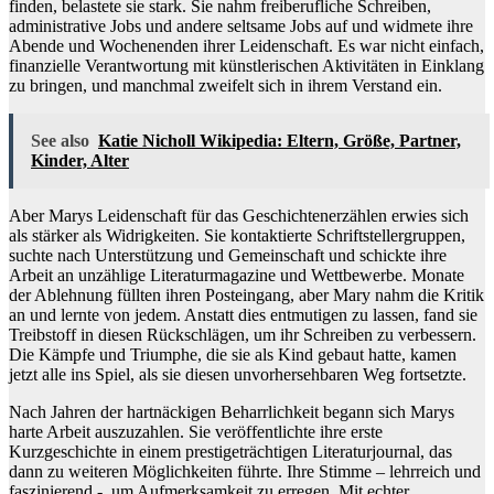
finden, belastete sie stark. Sie nahm freiberufliche Schreiben,
administrative Jobs und andere seltsame Jobs auf und widmete ihre
Abende und Wochenenden ihrer Leidenschaft. Es war nicht einfach,
finanzielle Verantwortung mit künstlerischen Aktivitäten in Einklang
zu bringen, und manchmal zweifelt sich in ihrem Verstand ein.
See also
Katie Nicholl Wikipedia: Eltern, Größe, Partner,
Kinder, Alter
Aber Marys Leidenschaft für das Geschichtenerzählen erwies sich
als stärker als Widrigkeiten. Sie kontaktierte Schriftstellergruppen,
suchte nach Unterstützung und Gemeinschaft und schickte ihre
Arbeit an unzählige Literaturmagazine und Wettbewerbe. Monate
der Ablehnung füllten ihren Posteingang, aber Mary nahm die Kritik
an und lernte von jedem. Anstatt dies entmutigen zu lassen, fand sie
Treibstoff in diesen Rückschlägen, um ihr Schreiben zu verbessern.
Die Kämpfe und Triumphe, die sie als Kind gebaut hatte, kamen
jetzt alle ins Spiel, als sie diesen unvorhersehbaren Weg fortsetzte.
Nach Jahren der hartnäckigen Beharrlichkeit begann sich Marys
harte Arbeit auszuzahlen. Sie veröffentlichte ihre erste
Kurzgeschichte in einem prestigeträchtigen Literaturjournal, das
dann zu weiteren Möglichkeiten führte. Ihre Stimme – lehrreich und
faszinierend -, um Aufmerksamkeit zu erregen. Mit echter