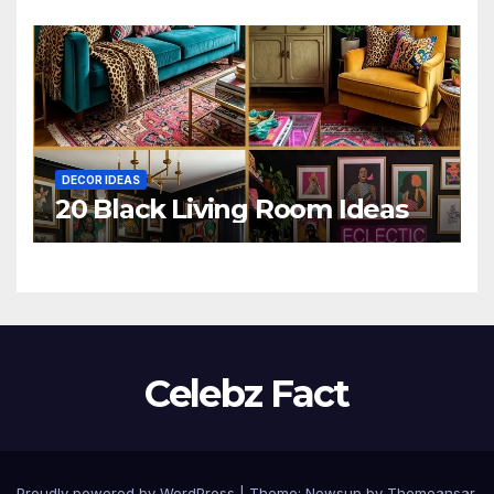
DECOR IDEAS
20 Black Living Room Ideas
Celebz Fact
Proudly powered by WordPress
|
Theme:
Newsup
by
Themeansar
.