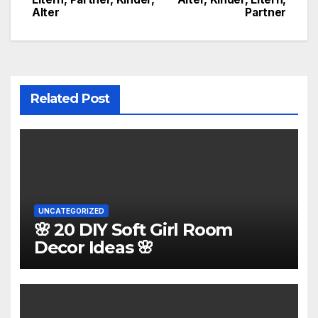
navigation
Alter
Partner
Related Post
UNCATEGORIZED
🌸 20 DIY Soft Girl Room
Decor Ideas 🌸