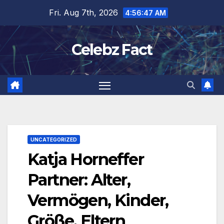
Skip
Fri. Aug 7th, 2026
4:56:48 AM
to
content
Celebz Fact
UNCATEGORIZED
Katja Horneffer
Partner: Alter,
Vermögen, Kinder,
Größe, Eltern