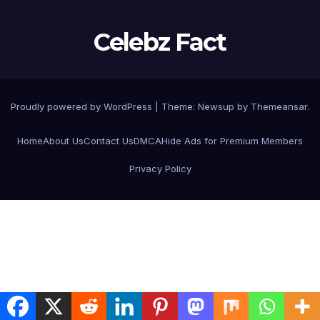
Celebz Fact
Proudly powered by WordPress
|
Theme:
Newsup
by
Themeansar
.
Home
About Us
Contact Us
DMCA
Hide Ads for Premium Members
Privacy Policy