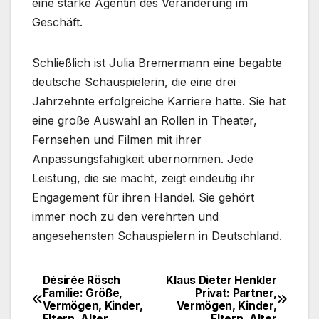
eine starke Agentin des Veränderung im
Geschäft.
Schließlich ist Julia Bremermann eine begabte
deutsche Schauspielerin, die eine drei
Jahrzehnte erfolgreiche Karriere hatte. Sie hat
eine große Auswahl an Rollen in Theater,
Fernsehen und Filmen mit ihrer
Anpassungsfähigkeit übernommen. Jede
Leistung, die sie macht, zeigt eindeutig ihr
Engagement für ihren Handel. Sie gehört
immer noch zu den verehrten und
angesehensten Schauspielern in Deutschland.
Désirée Rösch
Klaus Dieter Henkler
Post
Familie: Größe,
Privat: Partner,
Vermögen, Kinder,
Vermögen, Kinder,
navigation
Eltern, Alter
Eltern, Alter