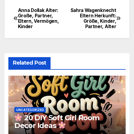
Anna Dollak Alter:
Sahra Wagenknecht
Post
Große, Partner,
Eltern Herkunft:
Eltern, Vermögen,
Größe, Kinder,
navigation
Kinder
Partner, Alter
Related Post
UNCATEGORIZED
20 DIY Soft Girl Room
Decor Ideas