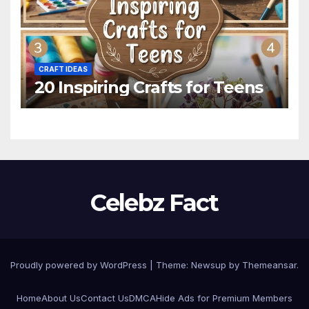
CRAFT IDEAS
20 Inspiring Crafts for Teens
Celebz Fact
Proudly powered by WordPress
|
Theme:
Newsup
by
Themeansar
.
Home
About Us
Contact Us
DMCA
Hide Ads for Premium Members