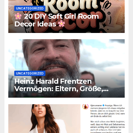
UNCATEGORIZED
20 DIY Soft Girl Room
Decor Ideas
UNCATEGORIZED
Heinz Harald Frentzen
Vermögen: Eltern, Größe,
Partner, Alter