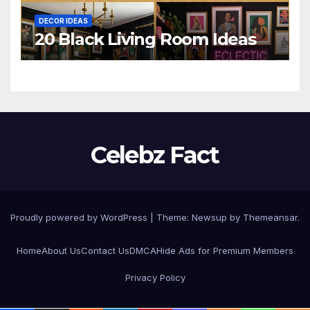
DECOR IDEAS
20 Black Living Room Ideas
Celebz Fact
Proudly powered by WordPress
|
Theme:
Newsup
by
Themeansar
.
Home
About Us
Contact Us
DMCA
Hide Ads for Premium Members
Privacy Policy