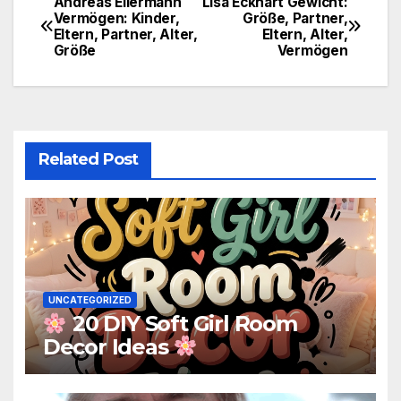
Andreas Ellermann
Lisa Eckhart Gewicht:
Post
Vermögen: Kinder,
Größe, Partner,
Eltern, Partner, Alter,
Eltern, Alter,
navigation
Größe
Vermögen
Related Post
UNCATEGORIZED
20 DIY Soft Girl Room
Decor Ideas