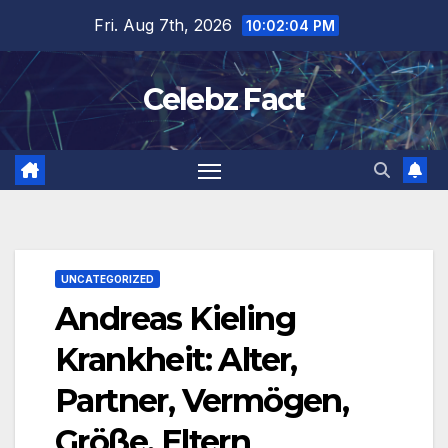
Skip
Fri. Aug 7th, 2026
10:02:05 PM
to
content
Celebz Fact
UNCATEGORIZED
Andreas Kieling
Krankheit: Alter,
Partner, Vermögen,
Größe, Eltern